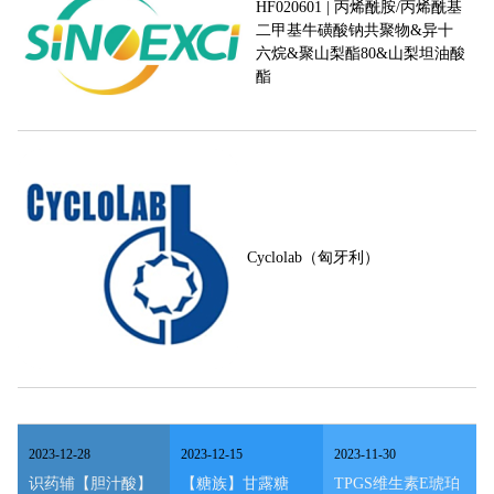
HF020601 | 丙烯酰胺/丙烯酰基
二甲基牛磺酸钠共聚物&异十
六烷&聚山梨酯80&山梨坦油酸
酯
Cyclolab（匈牙利）
2023
-
12
-
28
2023
-
12
-
15
2023
-
11
-
30
识药辅【胆汁酸】
【糖族】甘露糖
TPGS维生素E琥珀