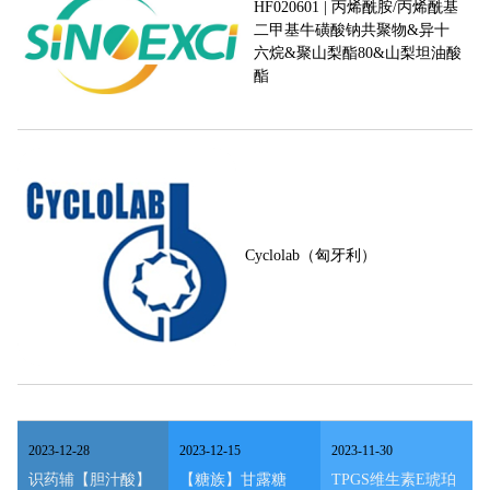
HF020601 | 丙烯酰胺/丙烯酰基
二甲基牛磺酸钠共聚物&异十
六烷&聚山梨酯80&山梨坦油酸
酯
Cyclolab（匈牙利）
2023
-
12
-
28
2023
-
12
-
15
2023
-
11
-
30
识药辅【胆汁酸】
【糖族】甘露糖
TPGS维生素E琥珀