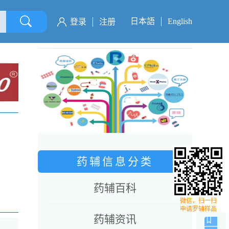
日本語
English
登录
注册
药辅信息分类
药辅百科
微信，扫一扫
申请罗辅样品
药辅资讯