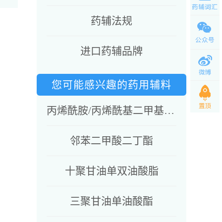
药辅法规
进口药辅品牌
您可能感兴趣的药用辅料
丙烯酰胺/丙烯酰基二甲基牛磺酸钠共聚物&异十六烷&聚山梨酯80&山梨坦油酸酯
邻苯二甲酸二丁酯
十聚甘油单双油酸脂
三聚甘油单油酸酯