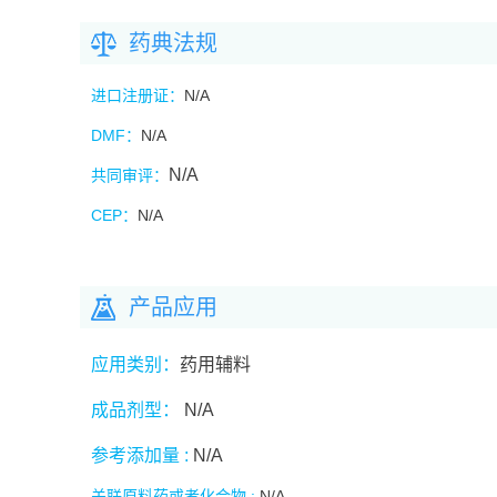
药典法规
进口注册证：
N/A
DMF
：
N/A
N/A
共同审评：
CEP
：
N/A
产品应用
应用类别：
药用辅料
成品剂型：
N/A
参考添加量 :
N/A
关联原料药或者化合物 :
N/A