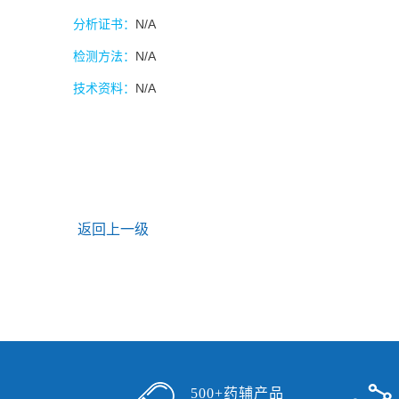
分析证书：
N/A
检测方法：
N/A
技术资料：
N/A
返回上一级
500+药辅产品