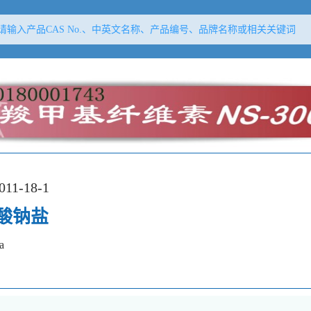
011-18-1
酸钠盐
a