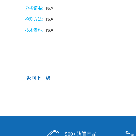
分析证书：
N/A
检测方法：
N/A
技术资料：
N/A
返回上一级
500+药辅产品