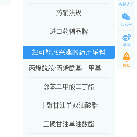
药辅法规
进口药辅品牌
您可能感兴趣的药用辅料
丙烯酰胺/丙烯酰基二甲基牛磺酸钠共聚物&异十六烷&聚山梨酯80&山梨坦油酸酯
邻苯二甲酸二丁酯
十聚甘油单双油酸脂
三聚甘油单油酸酯