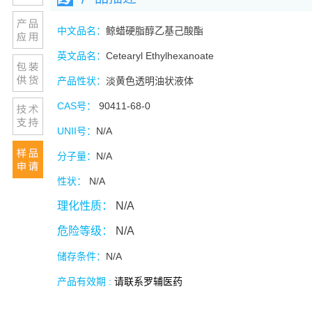
中文品名：
鲸蜡硬脂醇乙基己酸酯
英文品名：
Cetearyl Ethylhexanoate
产品性状：
淡黄色透明油状液体
CAS
号：
90411-68-0
UNII
号：
N/A
分子量：
N/A
性状：
N/A
理化性质：
N/A
危险等级：
N/A
储存条件：
N/A
产品有效期 :
请联系罗辅医药