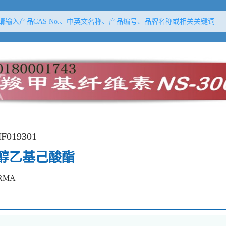
F019301
醇乙基己酸酯
RMA