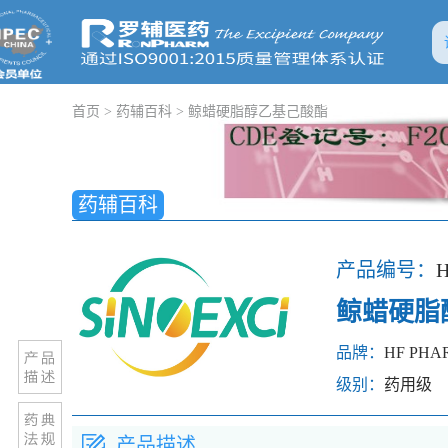
首页
>
药辅百科
>
鲸蜡硬脂醇乙基己酸酯
药辅百科
产品编号：
H
鲸蜡硬脂
品牌：
HF PHA
级别：
药用级
产品描述