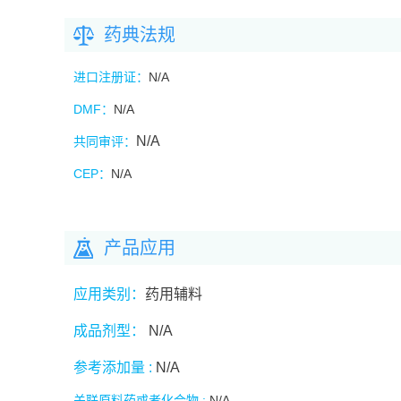
药典法规
进口注册证：
N/A
DMF
：
N/A
N/A
共同审评：
CEP
：
N/A
产品应用
应用类别：
药用辅料
成品剂型：
N/A
参考添加量 :
N/A
关联原料药或者化合物 :
N/A