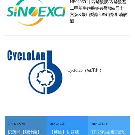
HF020601 | 丙烯酰胺/丙烯酰基
二甲基牛磺酸钠共聚物&异十
六烷&聚山梨酯80&山梨坦油酸
酯
Cyclolab（匈牙利）
2023
-
12
-
28
2023
-
12
-
15
2023
-
11
-
30
识药辅【胆汁酸】
【糖族】甘露糖
TPGS维生素E琥珀