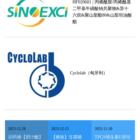
HF020601 | 丙烯酰胺/丙烯酰基
二甲基牛磺酸钠共聚物&异十
六烷&聚山梨酯80&山梨坦油酸
酯
Cyclolab（匈牙利）
2023
-
12
-
28
2023
-
12
-
15
2023
-
11
-
30
识药辅【胆汁酸】
【糖族】甘露糖
TPGS维生素E琥珀