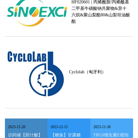
HF020601 | 丙烯酰胺/丙烯酰基
二甲基牛磺酸钠共聚物&异十
六烷&聚山梨酯80&山梨坦油酸
酯
Cyclolab（匈牙利）
2023
-
12
-
28
2023
-
12
-
15
2023
-
11
-
30
识药辅【胆汁酸】
【糖族】甘露糖
TPGS维生素E琥珀