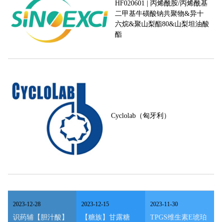
HF020601 | 丙烯酰胺/丙烯酰基
二甲基牛磺酸钠共聚物&异十
六烷&聚山梨酯80&山梨坦油酸
酯
Cyclolab（匈牙利）
2023
-
12
-
28
2023
-
12
-
15
2023
-
11
-
30
识药辅【胆汁酸】
【糖族】甘露糖
TPGS维生素E琥珀