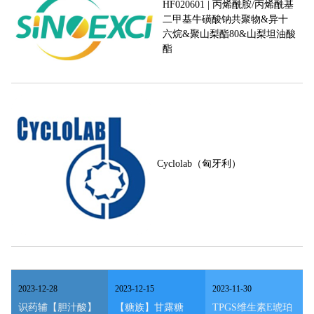
HF020601 | 丙烯酰胺/丙烯酰基
二甲基牛磺酸钠共聚物&异十
六烷&聚山梨酯80&山梨坦油酸
酯
Cyclolab（匈牙利）
2023
-
12
-
28
2023
-
12
-
15
2023
-
11
-
30
识药辅【胆汁酸】
【糖族】甘露糖
TPGS维生素E琥珀