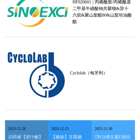
HF020601 | 丙烯酰胺/丙烯酰基
二甲基牛磺酸钠共聚物&异十
六烷&聚山梨酯80&山梨坦油酸
酯
Cyclolab（匈牙利）
2023
-
12
-
28
2023
-
12
-
15
2023
-
11
-
30
识药辅【胆汁酸】
【糖族】甘露糖
TPGS维生素E琥珀