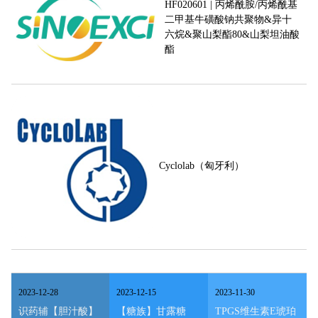
HF020601 | 丙烯酰胺/丙烯酰基
二甲基牛磺酸钠共聚物&异十
六烷&聚山梨酯80&山梨坦油酸
酯
Cyclolab（匈牙利）
2023
-
12
-
28
2023
-
12
-
15
2023
-
11
-
30
识药辅【胆汁酸】
【糖族】甘露糖
TPGS维生素E琥珀