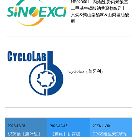
HF020601 | 丙烯酰胺/丙烯酰基
二甲基牛磺酸钠共聚物&异十
六烷&聚山梨酯80&山梨坦油酸
酯
Cyclolab（匈牙利）
2023
-
12
-
28
2023
-
12
-
15
2023
-
11
-
30
识药辅【胆汁酸】
【糖族】甘露糖
TPGS维生素E琥珀