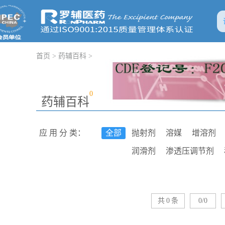
首页
>
药辅百科
>
0
药辅百科
应 用 分 类：
全部
抛射剂
溶媒
增溶剂
润滑剂
渗透压调节剂
助悬剂
包衣材料
成膜
鳌合剂
皮肤渗透促进剂
共
0
条
0/0
表面活性剂
发泡剂
消
吸收剂
稀释剂
絮凝剂