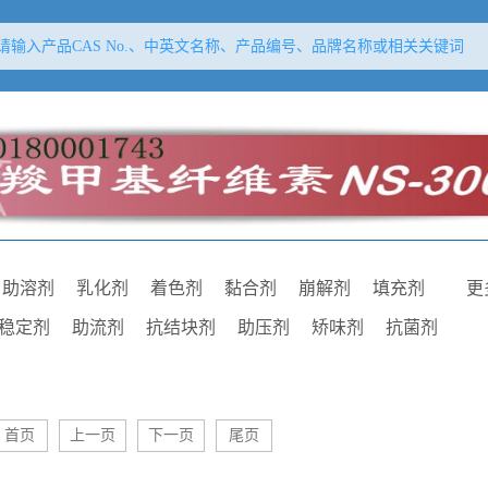
助溶剂
乳化剂
着色剂
黏合剂
崩解剂
填充剂
更
稳定剂
助流剂
抗结块剂
助压剂
矫味剂
抗菌剂
剂
芳香剂
增黏剂
抗粘着剂
抗氧剂
抗氧增效剂
空气置换剂
pH调节剂
吸附剂
增塑剂
首页
上一页
下一页
尾页
泡剂
增稠剂
包合剂
保护剂
保湿剂
柔软剂
与反絮凝剂
助滤剂
冷凝剂
基质
载体材料