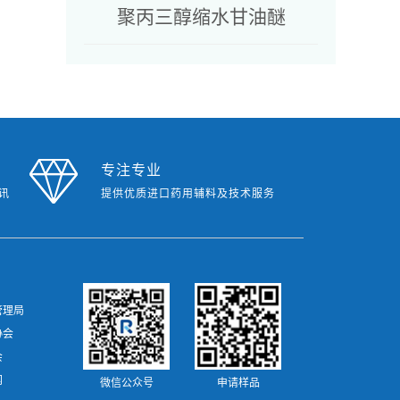
聚丙三醇缩水甘油醚
专注专业
讯
提供优质进口药用辅料及技术服务
管理局
监督管理总局
协会
会
网
微信公众号
申请样品