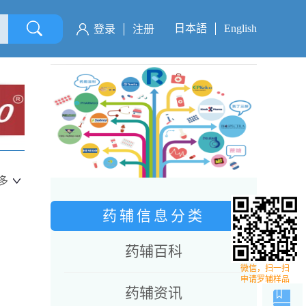
日本語
English
登录
注册
多
药辅信息分类
药辅百科
微信，扫一扫
申请罗辅样品
药辅资讯