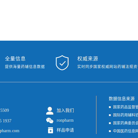
全量信息
权威来源
提供海量药辅信息数据
实时同步国家权威网站药辅法规资
数据信息来源
国家药品监督
 5509
加入我们
国家食品药品
国际药用辅料
ronpharm
5 1937
国家药典委员
样品申请
pharm.com
中国医药信息