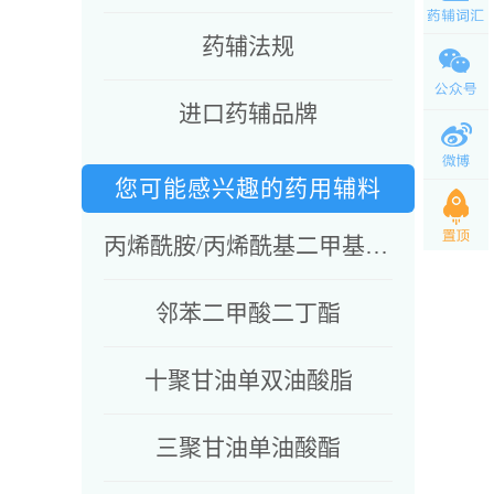
药辅法规
进口药辅品牌
您可能感兴趣的药用辅料
丙烯酰胺/丙烯酰基二甲基牛磺酸钠共聚物&异十六烷&聚山梨酯80&山梨坦油酸酯
邻苯二甲酸二丁酯
十聚甘油单双油酸脂
三聚甘油单油酸酯