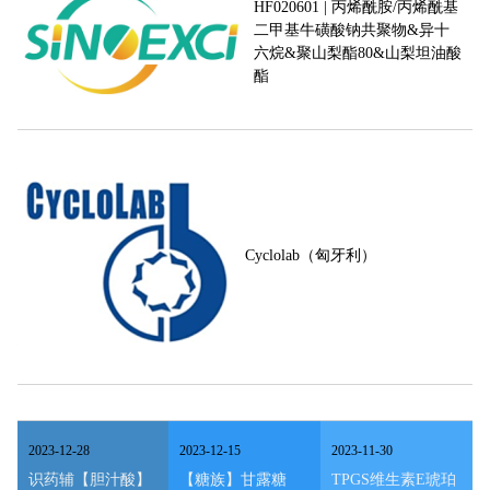
HF020601 | 丙烯酰胺/丙烯酰基
二甲基牛磺酸钠共聚物&异十
六烷&聚山梨酯80&山梨坦油酸
酯
Cyclolab（匈牙利）
2023
-
12
-
28
2023
-
12
-
15
2023
-
11
-
30
识药辅【胆汁酸】
【糖族】甘露糖
TPGS维生素E琥珀