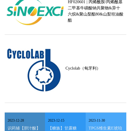
HF020601 | 丙烯酰胺/丙烯酰基
二甲基牛磺酸钠共聚物&异十
六烷&聚山梨酯80&山梨坦油酸
酯
Cyclolab（匈牙利）
2023
-
12
-
28
2023
-
12
-
15
2023
-
11
-
30
识药辅【胆汁酸】
【糖族】甘露糖
TPGS维生素E琥珀