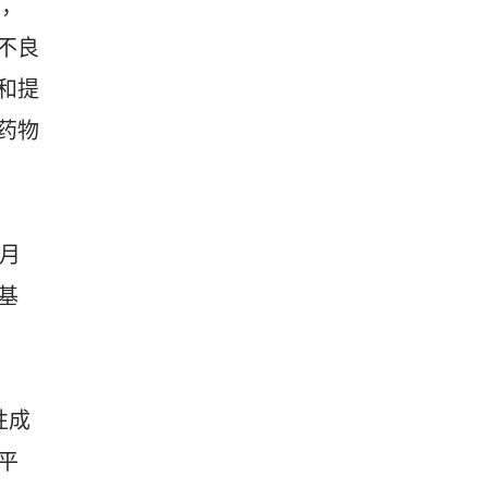
 ，
不良
和提
药物
 月
基
性成
平