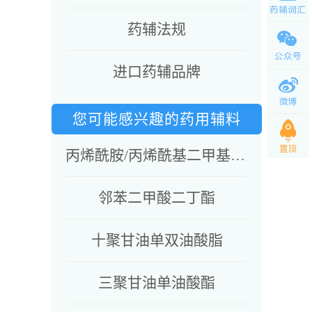
药辅法规
进口药辅品牌
您可能感兴趣的药用辅料
丙烯酰胺/丙烯酰基二甲基牛磺酸钠共聚物&异十六烷&聚山梨酯80&山梨坦油酸酯
邻苯二甲酸二丁酯
十聚甘油单双油酸脂
三聚甘油单油酸酯