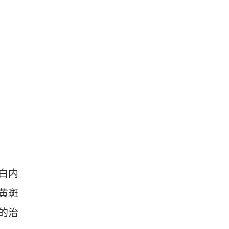
白内
黄斑
的治