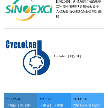
HF020601 | 丙烯酰胺/丙烯酰基
二甲基牛磺酸钠共聚物&异十
六烷&聚山梨酯80&山梨坦油酸
酯
Cyclolab（匈牙利）
2023
-
12
-
28
2023
-
12
-
15
2023
-
11
-
30
识药辅【胆汁酸】
【糖族】甘露糖
TPGS维生素E琥珀