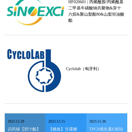
HF020601 | 丙烯酰胺/丙烯酰基
二甲基牛磺酸钠共聚物&异十
六烷&聚山梨酯80&山梨坦油酸
酯
Cyclolab（匈牙利）
2023
-
12
-
28
2023
-
12
-
15
2023
-
11
-
30
识药辅【胆汁酸】
【糖族】甘露糖
TPGS维生素E琥珀