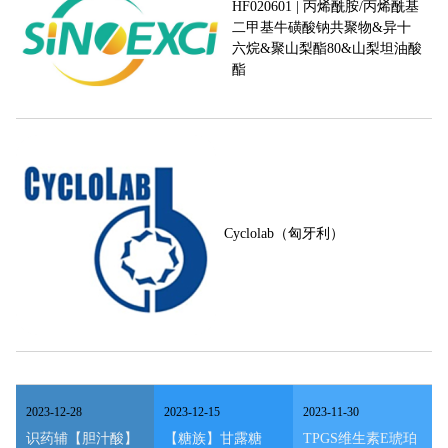
HF020601 | 丙烯酰胺/丙烯酰基
二甲基牛磺酸钠共聚物&异十
六烷&聚山梨酯80&山梨坦油酸
酯
Cyclolab（匈牙利）
2023
-
12
-
28
2023
-
12
-
15
2023
-
11
-
30
识药辅【胆汁酸】
【糖族】甘露糖
TPGS维生素E琥珀