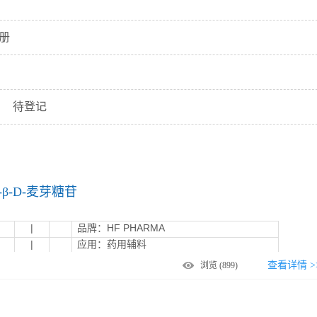
a（印度）
Solvay索尔维（比利时）
MTI唯科（美国）
册
国）
Gustav Heessoils（德国）
Minakem（法国）
Quality Chemicals（西班牙）
omita富田（日本）
Corel Pharma Chem（印度）
待登记
ACOSMOS（丹麦）
MB Sugars（印度）
e（比利时）
VASA（印度）
EFPBIOTEK（葡萄牙）
（印度）
基-β-D-麦芽糖苷
|
品牌：HF PHARMA
|
应用：药用辅料
查看详情 >
浏览
(899)