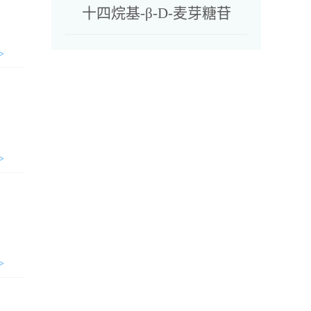
十四烷基-β-D-麦芽糖苷
>
>
>