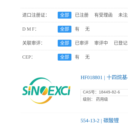
Sudeep苏迪普（印度）
Ambuj
进口注册证：
全部
已注册
有受理函
未注
Macco（捷克）
TEREOS（法
Kirsch Pharma柯驰医药（德国）
D M F：
全部
有
无
CLARIANT科莱恩（美国）
T
关联审评：
全部
已审评
审评中
已登记
BASF巴斯夫（德国）
PHARM
CEP：
全部
有
无
RONPHARM
Citrique Belg
GANGWAL（印度）
Asence
HF018801 | 十四烷
CAS
号：18449-82-6
级别： 药用级
554-13-2 | 碳酸锂