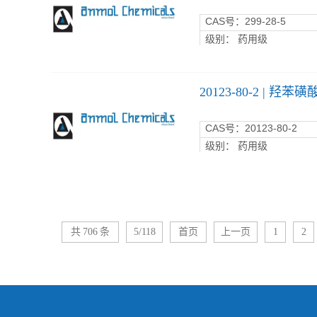
CAS
号：
299-28-5
级别： 药用级
20123-80-2 | 羟
CAS
号：20123-80-2
级别： 药用级
共
706
条
5/118
首页
上一页
1
2