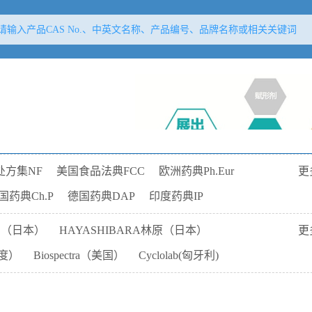
处方集NF
美国食品法典FCC
欧洲药典Ph.Eur
更
国药典Ch.P
德国药典DAP
印度药典IP
品（日本）
HAYASHIBARA林原（日本）
更
印度）
Biospectra（美国）
Cyclolab(匈牙利)
-ACC（美国）
Dansk Salt丹麦盐业（丹麦）
SEGO和谐高(马来西亚)
IPS（意大利）