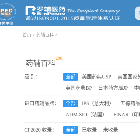
首页
>
药辅百科
>
200
药辅百科
级 别：
全部
美国药典USP
美国国家
英国药典BP
日本药方局JP
中
国际药典Ph.Int
进口药辅品牌：
全部
IPS（意大利）
五德药
ADM-SIO（法国）
FINAR（
Duksan德山药品（韩国）
MTI
CP2020 收录：
全部
已收录
未收录
CP Kelco斯比凯可（美国）
HE