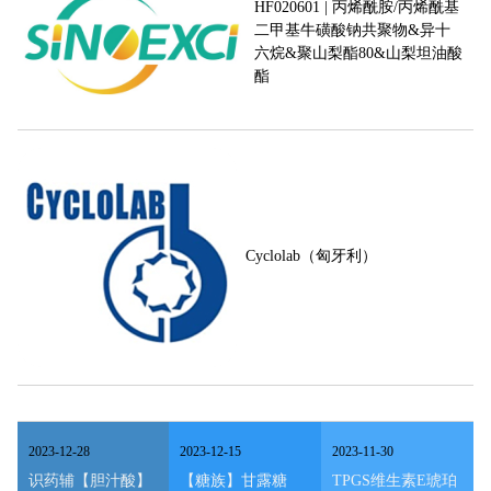
HF020601 | 丙烯酰胺/丙烯酰基
二甲基牛磺酸钠共聚物&异十
六烷&聚山梨酯80&山梨坦油酸
酯
Cyclolab（匈牙利）
2023
-
12
-
28
2023
-
12
-
15
2023
-
11
-
30
识药辅【胆汁酸】
【糖族】甘露糖
TPGS维生素E琥珀