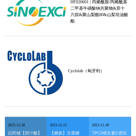
HF020601 | 丙烯酰胺/丙烯酰基
二甲基牛磺酸钠共聚物&异十
六烷&聚山梨酯80&山梨坦油酸
酯
Cyclolab（匈牙利）
2023
-
12
-
28
2023
-
12
-
15
2023
-
11
-
30
识药辅【胆汁酸】
【糖族】甘露糖
TPGS维生素E琥珀