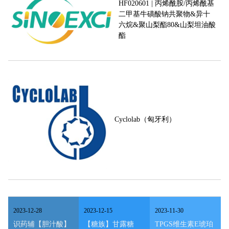
HF020601 | 丙烯酰胺/丙烯酰基
二甲基牛磺酸钠共聚物&异十
六烷&聚山梨酯80&山梨坦油酸
酯
Cyclolab（匈牙利）
2023
-
12
-
28
2023
-
12
-
15
2023
-
11
-
30
识药辅【胆汁酸】
【糖族】甘露糖
TPGS维生素E琥珀