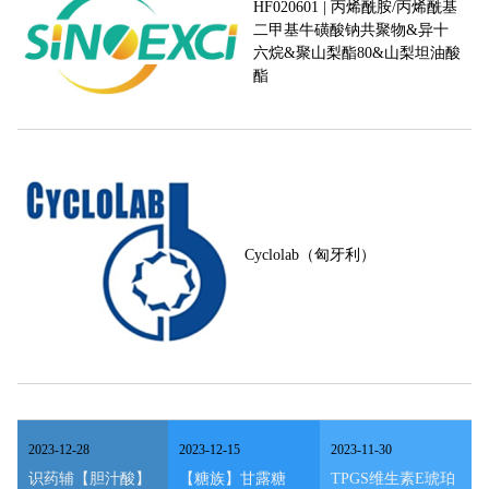
HF020601 | 丙烯酰胺/丙烯酰基
二甲基牛磺酸钠共聚物&异十
六烷&聚山梨酯80&山梨坦油酸
酯
Cyclolab（匈牙利）
2023
-
12
-
28
2023
-
12
-
15
2023
-
11
-
30
识药辅【胆汁酸】
【糖族】甘露糖
TPGS维生素E琥珀