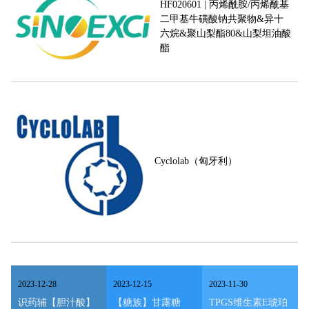
HF020601 | 丙烯酰胺/丙烯酰基
二甲基牛磺酸钠共聚物&异十
六烷&聚山梨酯80&山梨坦油酸
酯
Cyclolab（匈牙利）
2023
-
12
-
28
2023
-
12
-
15
2023
-
11
-
30
识药辅【胆汁酸】
【糖族】甘露糖
TPGS维生素E琥珀