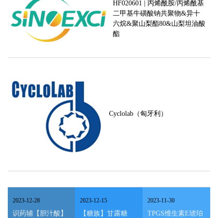
HF020601 | 丙烯酰胺/丙烯酰基
二甲基牛磺酸钠共聚物&异十
六烷&聚山梨酯80&山梨坦油酸
酯
Cyclolab（匈牙利）
2023
-
12
-
28
2023
-
12
-
15
2023
-
11
-
30
识药辅【胆汁酸】
【糖族】甘露糖
TPGS维生素E琥珀