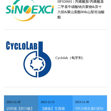
HF020601 | 丙烯酰胺/丙烯酰基
二甲基牛磺酸钠共聚物&异十
六烷&聚山梨酯80&山梨坦油酸
酯
Cyclolab（匈牙利）
2023
-
12
-
28
2023
-
12
-
15
2023
-
11
-
30
识药辅【胆汁酸】
【糖族】甘露糖
TPGS维生素E琥珀