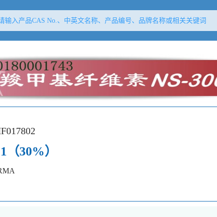
F017802
1（30%）
RMA