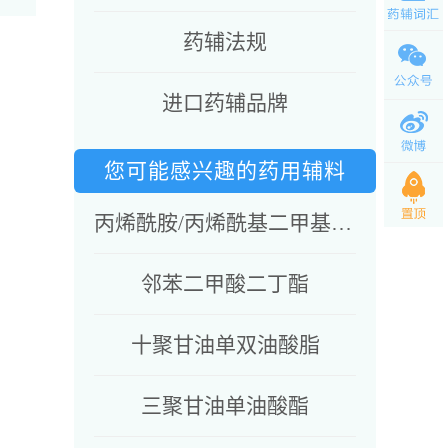
药辅法规
进口药辅品牌
您可能感兴趣的药用辅料
丙烯酰胺/丙烯酰基二甲基牛磺酸钠共聚物&异十六烷&聚山梨酯80&山梨坦油酸酯
邻苯二甲酸二丁酯
十聚甘油单双油酸脂
三聚甘油单油酸酯