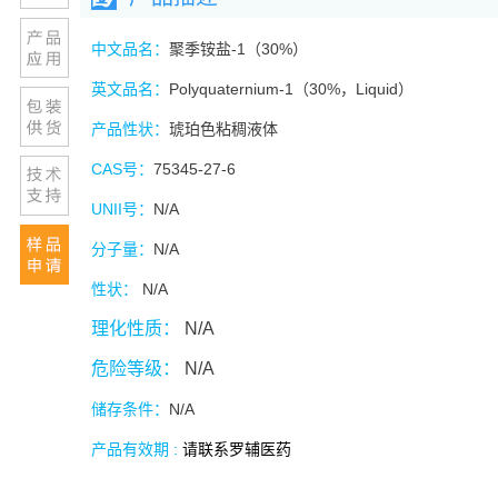
中文品名：
聚季铵盐-1（30%）
英文品名：
Polyquaternium-1（30%，Liquid）
产品性状：
琥珀色粘稠液体
CAS
号：
75345-27-6
UNII
号：
N/A
分子量：
N/A
性状：
N/A
理化性质：
N/A
危险等级：
N/A
储存条件：
N/A
产品有效期 :
请联系罗辅医药