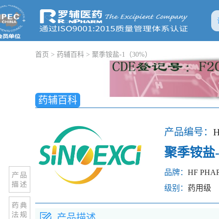
首页
>
药辅百科
>
聚季铵盐-1（30%）
药辅百科
产品编号：
H
聚季铵盐-
品牌：
HF PHA
级别：
药用级
产品描述