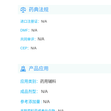
药典法规
进口注册证：
N/A
DMF
：
N/A
N/A
共同审评：
CEP
：
N/A
产品应用
应用类别：
药用辅料
成品剂型：
N/A
参考添加量 :
N/A
关联原料药或者化合物 :
N/A