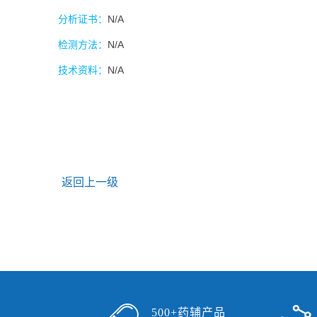
分析证书：
N/A
检测方法：
N/A
技术资料：
N/A
返回上一级
500+药辅产品