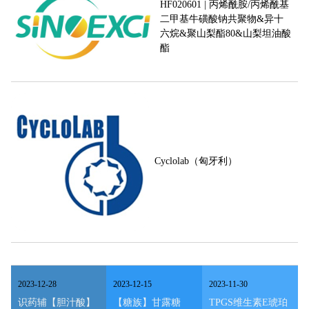
HF020601 | 丙烯酰胺/丙烯酰基
二甲基牛磺酸钠共聚物&异十
六烷&聚山梨酯80&山梨坦油酸
酯
Cyclolab（匈牙利）
2023
-
12
-
28
2023
-
12
-
15
2023
-
11
-
30
识药辅【胆汁酸】
【糖族】甘露糖
TPGS维生素E琥珀