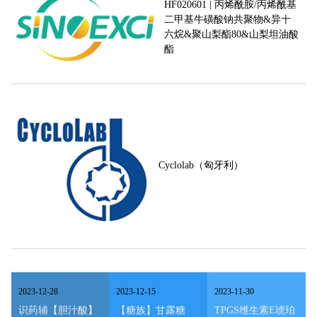
HF020601 | 丙烯酰胺/丙烯酰基
二甲基牛磺酸钠共聚物&异十
六烷&聚山梨酯80&山梨坦油酸
酯
Cyclolab（匈牙利）
2023
-
12
-
28
2023
-
12
-
15
2023
-
11
-
30
识药辅【胆汁酸】
【糖族】甘露糖
TPGS维生素E琥珀