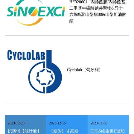
HF020601 | 丙烯酰胺/丙烯酰基
二甲基牛磺酸钠共聚物&异十
六烷&聚山梨酯80&山梨坦油酸
酯
Cyclolab（匈牙利）
2023
-
12
-
28
2023
-
12
-
15
2023
-
11
-
30
识药辅【胆汁酸】
【糖族】甘露糖
TPGS维生素E琥珀