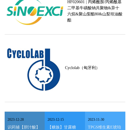
HF020601 | 丙烯酰胺/丙烯酰基
二甲基牛磺酸钠共聚物&异十
六烷&聚山梨酯80&山梨坦油酸
酯
Cyclolab（匈牙利）
2023
-
12
-
28
2023
-
12
-
15
2023
-
11
-
30
识药辅【胆汁酸】
【糖族】甘露糖
TPGS维生素E琥珀