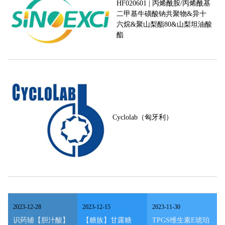
HF020601 | 丙烯酰胺/丙烯酰基
二甲基牛磺酸钠共聚物&异十
六烷&聚山梨酯80&山梨坦油酸
酯
Cyclolab（匈牙利）
2023
-
12
-
28
2023
-
12
-
15
2023
-
11
-
30
识药辅【胆汁酸】
【糖族】甘露糖
TPGS维生素E琥珀