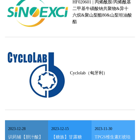
HF020601 | 丙烯酰胺/丙烯酰基
二甲基牛磺酸钠共聚物&异十
六烷&聚山梨酯80&山梨坦油酸
酯
Cyclolab（匈牙利）
2023
-
12
-
28
2023
-
12
-
15
2023
-
11
-
30
识药辅【胆汁酸】
【糖族】甘露糖
TPGS维生素E琥珀