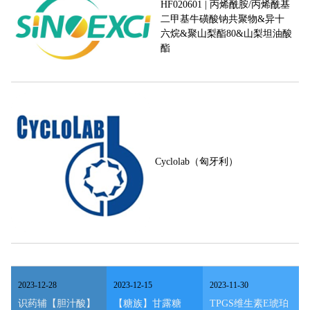
HF020601 | 丙烯酰胺/丙烯酰基
二甲基牛磺酸钠共聚物&异十
六烷&聚山梨酯80&山梨坦油酸
酯
Cyclolab（匈牙利）
2023
-
12
-
28
2023
-
12
-
15
2023
-
11
-
30
识药辅【胆汁酸】
【糖族】甘露糖
TPGS维生素E琥珀