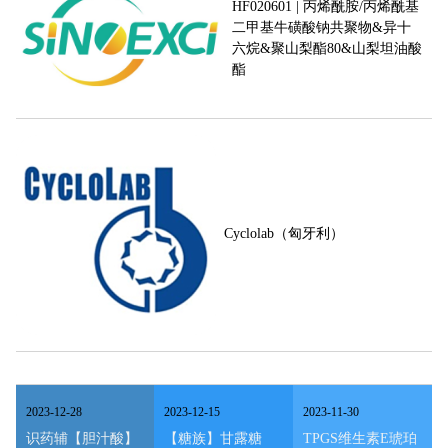
HF020601 | 丙烯酰胺/丙烯酰基
二甲基牛磺酸钠共聚物&异十
六烷&聚山梨酯80&山梨坦油酸
酯
Cyclolab（匈牙利）
2023
-
12
-
28
2023
-
12
-
15
2023
-
11
-
30
识药辅【胆汁酸】
【糖族】甘露糖
TPGS维生素E琥珀