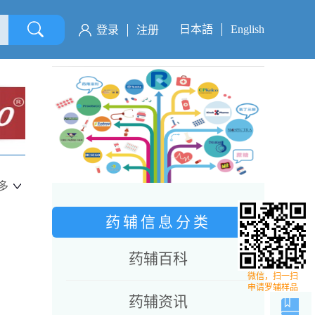
日本語
English
登录
注册
多
药辅信息分类
药辅百科
微信，扫一扫
申请罗辅样品
药辅资讯