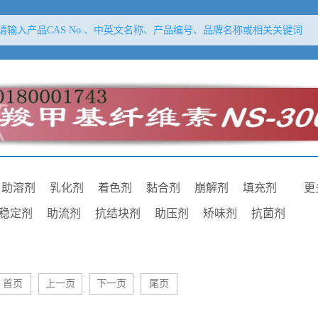
助溶剂
乳化剂
着色剂
黏合剂
崩解剂
填充剂
更
稳定剂
助流剂
抗结块剂
助压剂
矫味剂
抗菌剂
剂
芳香剂
增黏剂
抗粘着剂
抗氧剂
抗氧增效剂
空气置换剂
pH调节剂
吸附剂
增塑剂
首页
上一页
下一页
尾页
泡剂
增稠剂
包合剂
保护剂
保湿剂
柔软剂
与反絮凝剂
助滤剂
冷凝剂
基质
载体材料