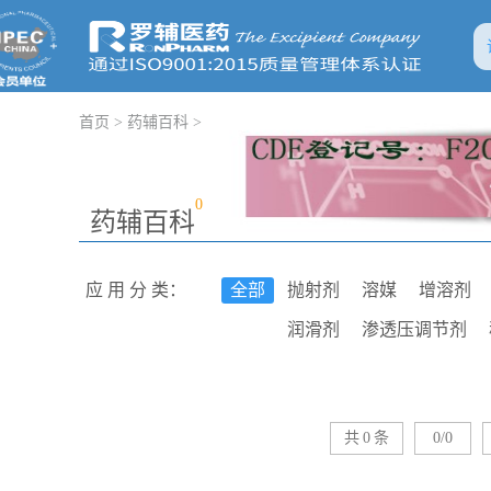
首页
>
药辅百科
>
0
药辅百科
应 用 分 类：
全部
抛射剂
溶媒
增溶剂
润滑剂
渗透压调节剂
助悬剂
包衣材料
成膜
鳌合剂
皮肤渗透促进剂
共
0
条
0/0
表面活性剂
发泡剂
消
吸收剂
稀释剂
絮凝剂