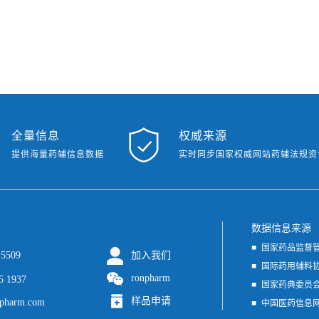
全量信息
权威来源
提供海量药辅信息数据
实时同步国家权威网站药辅法规资
数据信息来源
国家药品监督
 5509
加入我们
国家食品药品
国际药用辅料
ronpharm
5 1937
国家药典委员
样品申请
pharm.com
中国医药信息