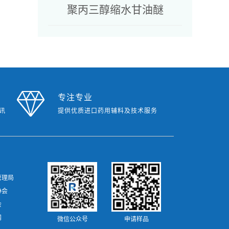
聚丙三醇缩水甘油醚
专注专业
讯
提供优质进口药用辅料及技术服务
管理局
监督管理总局
协会
会
网
微信公众号
申请样品