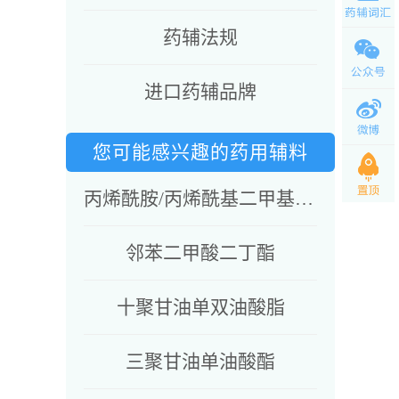
药辅法规
进口药辅品牌
您可能感兴趣的药用辅料
丙烯酰胺/丙烯酰基二甲基牛磺酸钠共聚物&异十六烷&聚山梨酯80&山梨坦油酸酯
邻苯二甲酸二丁酯
十聚甘油单双油酸脂
三聚甘油单油酸酯