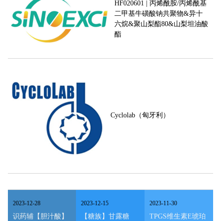
HF020601 | 丙烯酰胺/丙烯酰基
二甲基牛磺酸钠共聚物&异十
六烷&聚山梨酯80&山梨坦油酸
酯
Cyclolab（匈牙利）
2023
-
12
-
28
2023
-
12
-
15
2023
-
11
-
30
识药辅【胆汁酸】
【糖族】甘露糖
TPGS维生素E琥珀