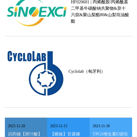
HF020601 | 丙烯酰胺/丙烯酰基
二甲基牛磺酸钠共聚物&异十
六烷&聚山梨酯80&山梨坦油酸
酯
Cyclolab（匈牙利）
2023
-
12
-
28
2023
-
12
-
15
2023
-
11
-
30
识药辅【胆汁酸】
【糖族】甘露糖
TPGS维生素E琥珀