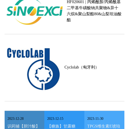
HF020601 | 丙烯酰胺/丙烯酰基
二甲基牛磺酸钠共聚物&异十
六烷&聚山梨酯80&山梨坦油酸
酯
Cyclolab（匈牙利）
2023
-
12
-
28
2023
-
12
-
15
2023
-
11
-
30
识药辅【胆汁酸】
【糖族】甘露糖
TPGS维生素E琥珀