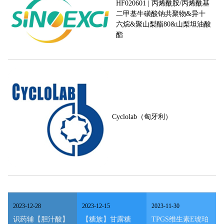
HF020601 | 丙烯酰胺/丙烯酰基
二甲基牛磺酸钠共聚物&异十
六烷&聚山梨酯80&山梨坦油酸
酯
Cyclolab（匈牙利）
2023
-
12
-
28
2023
-
12
-
15
2023
-
11
-
30
识药辅【胆汁酸】
【糖族】甘露糖
TPGS维生素E琥珀