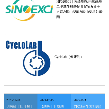
HF020601 | 丙烯酰胺/丙烯酰基
二甲基牛磺酸钠共聚物&异十
六烷&聚山梨酯80&山梨坦油酸
酯
Cyclolab（匈牙利）
2023
-
12
-
28
2023
-
12
-
15
2023
-
11
-
30
识药辅【胆汁酸】
【糖族】甘露糖
TPGS维生素E琥珀