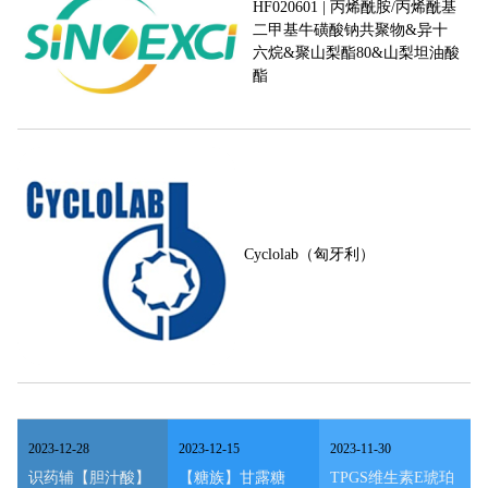
HF020601 | 丙烯酰胺/丙烯酰基
二甲基牛磺酸钠共聚物&异十
六烷&聚山梨酯80&山梨坦油酸
酯
Cyclolab（匈牙利）
2023
-
12
-
28
2023
-
12
-
15
2023
-
11
-
30
识药辅【胆汁酸】
【糖族】甘露糖
TPGS维生素E琥珀