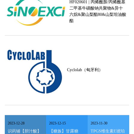
HF020601 | 丙烯酰胺/丙烯酰基
二甲基牛磺酸钠共聚物&异十
六烷&聚山梨酯80&山梨坦油酸
酯
Cyclolab（匈牙利）
2023
-
12
-
28
2023
-
12
-
15
2023
-
11
-
30
识药辅【胆汁酸】
【糖族】甘露糖
TPGS维生素E琥珀