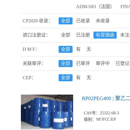
ADM-SIO（法国）
FI
阻滞剂
包衣材料
粘合
Duksan德山药品（韩国）
防腐剂
吸收促进剂
防
CP2020 收录：
全部
已收录
未收录
CP Kelco斯比凯可（美国
释放阻滞剂
泡腾剂
有
进口注册证：
全部
已注册
有受理函
未注
Sudeep苏迪普（印度）
抗氧化
脱色剂
抗结剂
MTI唯科（美国）
Mac
D M F：
全部
有
无
软膏基质
混悬剂
软膏
Gustav Heessoils（德国）
活性剂
润湿剂
皮肤穿
关联审评：
全部
已审评
审评中
已登记
Quality Chemicals（西班
生化研究
抑制剂
催化
CEP：
全部
有
无
Corel Pharma Chem（印度
酯化剂
分析试剂
媒染
MB Sugars（印度）
RO
变性剂
抑菌剂
RP02PEG400 | 聚乙
EFPBIOTEK（葡萄牙）
CAS号：25322-68-3
级别：NF/FCC/EP