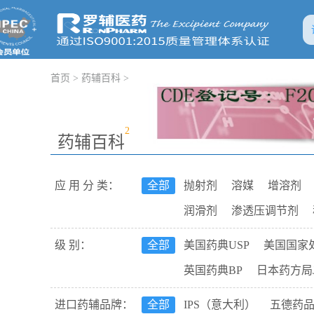
首页
>
药辅百科
>
2
药辅百科
应 用 分 类：
全部
抛射剂
溶媒
增溶剂
润滑剂
渗透压调节剂
助悬剂
包衣材料
成膜
级 别：
全部
美国药典USP
美国国家
鳌合剂
皮肤渗透促进剂
英国药典BP
日本药方局J
表面活性剂
发泡剂
消
国际药典Ph.Int
进口药辅品牌：
全部
IPS（意大利）
五德药
吸收剂
稀释剂
絮凝剂