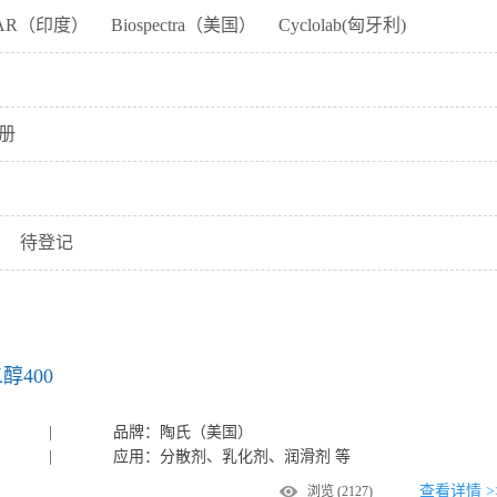
NAR（印度）
Biospectra（美国）
Cyclolab(匈牙利)
剂
分散剂
溶剂
缓释材料
缓冲剂
消毒剂
MTI-ACC（美国）
Dansk Salt丹麦盐业（丹麦）
冻剂
遮光剂
空气取代剂
气雾剂
调味剂
抑菌剂
）
HESEGO和谐高(马来西亚)
IPS（意大利）
机碱
生试剂
固化剂
干燥剂
增香剂
载色剂
册
Ambuja（印度）
Solvay索尔维（比利时）
沉降剂
甜味剂
吸附剂
片崩解剂
抗酸剂
co（捷克）
TEREOS（法国）
基质
缓泻剂
赋形剂
抗菌剂
张度剂
缓冲盐
Kirsch Pharma柯驰医药（德国）
Minakem（法国）
透剂
酸味剂
酸化剂
促进剂
脂酶加速剂
待登记
牙）
CLARIANT科莱恩（美国）
Tomita富田（日本）
剂
盐析剂
冻干粉针
疫苗
软化剂
杀菌剂
）
BASF巴斯夫（德国）
PHARMACOSMOS（丹麦）
剂
软水剂
增重剂
阻燃剂
培养剂
控释剂
NPHARM
Citrique Belge（比利时）
VASA（印度）
二醇400
GANGWAL（印度）
Asence（印度）
|
品牌：陶氏（美国）
|
应用：分散剂、乳化剂、润滑剂 等
查看详情 >
浏览
(2127)