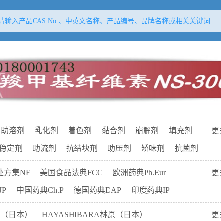
助溶剂
乳化剂
着色剂
黏合剂
崩解剂
填充剂
更
稳定剂
助流剂
抗结块剂
助压剂
矫味剂
抗菌剂
剂
芳香剂
增黏剂
抗粘着剂
抗氧剂
抗氧增效剂
处方集NF
美国食品法典FCC
欧洲药典Ph.Eur
更
空气置换剂
pH调节剂
吸附剂
增塑剂
P
中国药典Ch.P
德国药典DAP
印度药典IP
泡剂
增稠剂
包合剂
保护剂
保湿剂
柔软剂
品（日本）
HAYASHIBARA林原（日本）
更
与反絮凝剂
助滤剂
冷凝剂
基质
载体材料