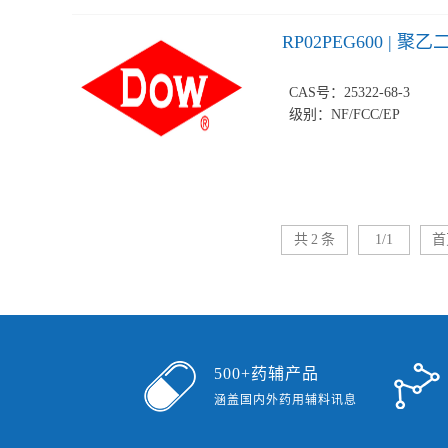
RP02PEG600 | 聚乙
CAS
号：
25322-68-3
级别：
NF/FCC/EP
共
2
条
1/1
首
500+药辅产品
涵盖国内外药用辅料讯息