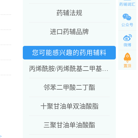
药辅法规
进口药辅品牌
您可能感兴趣的药用辅料
丙烯酰胺/丙烯酰基二甲基牛磺酸钠共聚物&异十六烷&聚山梨酯80&山梨坦油酸酯
邻苯二甲酸二丁酯
十聚甘油单双油酸脂
三聚甘油单油酸酯
>