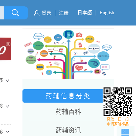
日本語
English
登录
注册
多
药辅信息分类
多
药辅百科
微信，扫一扫
申请罗辅样品
药辅资讯
多