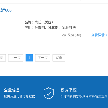
二醇600
|
品牌：
陶氏（美国）
|
应用：
分散剂、乳化剂、润滑剂 等
查看详情 >
浏览
(980)
页
上一页
1
下一页
尾页
全量信息
权威来源
提供海量药辅信息数据
实时同步国家权威网站药辅法规资